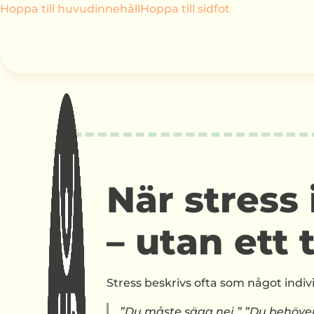
Hoppa till huvudinnehåll
Hoppa till sidfot
När stress
– utan ett
Stress beskrivs ofta som något indiv
”Du måste säga nej.” ”Du behöver