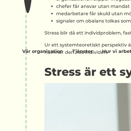
chefer får ansvar utan mandat
medarbetare får skuld utan mö
signaler om obalans tolkas som 
Stress blir då ett individproblem, fast
Ur ett systemteoretiskt perspektiv ä
Vår organisation
Tjänster
Hur vi arbe
hamnar den hos individen.
Stress är ett 