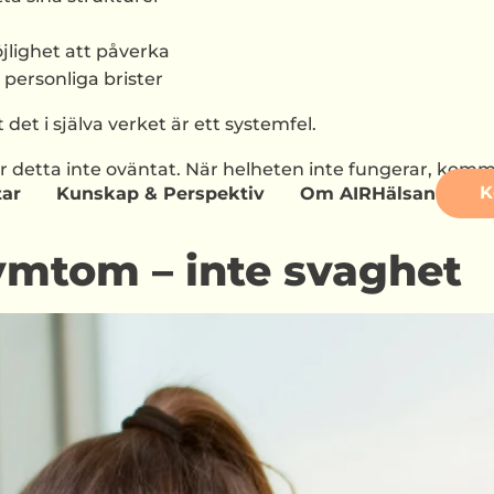
jlighet att påverka
personliga brister
 det i själva verket är ett systemfel.
r detta inte oväntat. När helheten inte fungerar, kommer
K
tar
Kunskap & Perspektiv
Om AIRHälsan
symtom – inte svaghet