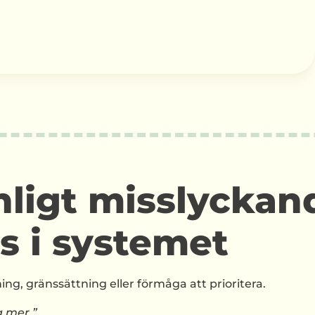
onligt misslyckan
s i systemet
ng, gränssättning eller förmåga att prioritera.
g mer.”