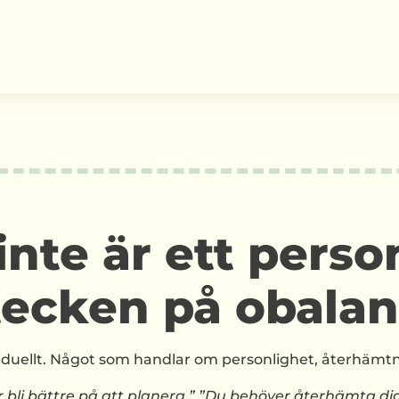
 inte är ett pers
 tecken på obalan
iduellt. Något som handlar om personlighet, återhämtni
 bli bättre på att planera.” ”Du behöver återhämta di