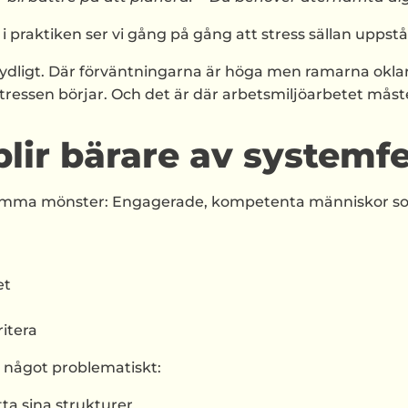
n i praktiken ser vi gång på gång att stress sällan upps
tydligt. Där förväntningarna är höga men ramarna oklar
tressen börjar. Och det är där arbetsmiljöarbetet måst
blir bärare av systemfe
amma mönster: Engagerade, kompetenta människor som vi
et
ritera
r något problematiskt:
tta sina strukturer